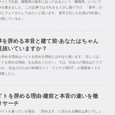
サイトで以前、離職率の根本に迫ってみるという「離職率」について
事を書きました。 この記事ではそれをもう少し掘り下げ、「新卒」の
率にフォーカスしてみたいと思います。 新卒入社した社員が3年後に
在籍しているか…
事を辞める本音と建て前-あなたはちゃん
見抜いていますか？
を辞める理由はバイトを辞める理由とはやはり違います。 詳しくは、
イトを辞める理由」をお読みください。 では、社会人の場合はどうで
うか。 社会人のための転職サイト「リクナビNEXT」が退職者１００
調査したと…
イトを辞める理由-建前と本音の違いを徹
リサーチ
バイトを雇っている場合、「辞めます」と言われる機会は多いでしょ