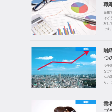
職
面接
はど
対し
です
離
離職
つ
少子
なけ
んの
ら、
業
離職
ブ