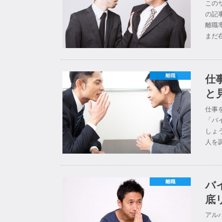
この
の記
離職
まだ
仕
離職
と
仕事
「バ
しょ
人を
バ
離職
底
アル