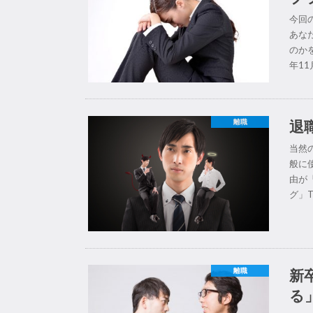
今回
あな
のか
年11
退
離職
当然
般に
由が
グ」T
新
離職
る