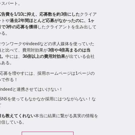
キスパート。
広告費を1/10に抑え、応募数を約3倍にした
クライア
ント
や
過去2年間ほとんど応募がなかったのに、1ヶ
月で3件の応募を獲得
したクライアント
を生み出して
いる。
タウンワークやindeedなどの求人媒体を使っていた
頃と比べて、費用対効果が
3倍や4倍高まるのは当
然。
中には、
36倍以上の費用対効果
が出ている会社
もある。
●応募を増やすには、採用ホームページは1ページの
みで作る！
●indeedと連携させてはいけない！
●SNSを使ってもなかなか採用にはつながらない！な
ど
誰も教えてくれない
本当に結果に繋がる真実の情報を
発信している。