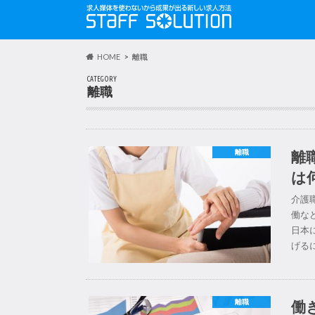
HOME
離職
CATEGORY
離職
離
離職
は
介護
働な
日本
げる
働
離職