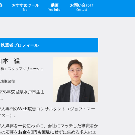
容
おすすめツール
動画
お問い合わせ
Tool
YouTube
Contact
執筆者プロフィール
山本 猛
（株）スタッフソリューショ
ン
代表取締役
1978年茨城県水戸市生ま
れ。
求人専門のWEB広告コンサルタント（ジョブ・マー
ケター）。
求人媒体を一切使わずに、会社にマッチした求職者か
らの応募を
お金を1円も無駄にせず
に集める求人のエ