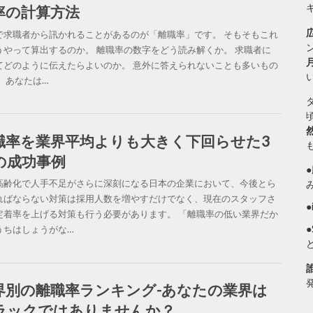
率の計算方法
で求職者から訊かれることがあるのが「離職率」です。 そもそもこれ
うやって算出するのか。 離職率の数字をどう読み解くか。 求職者に
てどのように伝えたらよいのか。 意外に答えられないことも多いもの
。 あなたは…
職率を業界平均よりも大きく下回らせた3
の成功事例
高齢化で人手不足がさらに深刻になる日本の企業において、今後とら
ればならない対策は採用人数を増やすだけでなく、現在のスタッフさ
定着率を上げる対策も行う必要があります。 「離職率の低い業界だか
うちはしょうがな…
界別の離職率ランキング-あなたの業界は
ラックではありませんか？