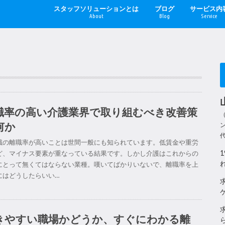
スタッフソリューションとは
ブログ
サービス内
About
Blog
Service
代表プロフィール
会社概要・アクセス
求人方法
採用サイト
求人広告
採用
離職
人手不足
職率の高い介護業界で取り組むべき改善策
何か
職の離職率が高いことは世間一般にも知られています。低賃金や重労
ど、マイナス要素が重なっている結果です。しかし介護はこれからの
にとって無くてはならない業種。嘆いてばかりいないで、離職率を上
にはどうしたらいい…
きやすい職場かどうか、すぐにわかる離