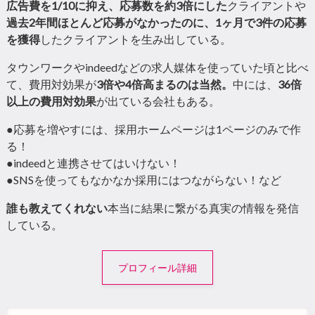
広告費を1/10に抑え、応募数を約3倍にした
クライアント
や
過去2年間ほとんど応募がなかったのに、1ヶ月で3件の応募
を獲得
したクライアント
を生み出している。
タウンワークやindeedなどの求人媒体を使っていた頃と比べ
て、費用対効果が
3倍や4倍高まるのは当然。
中には、
36倍
以上の費用対効果
が出ている会社もある。
●応募を増やすには、採用ホームページは1ページのみで作
る！
●indeedと連携させてはいけない！
●SNSを使ってもなかなか採用にはつながらない！など
誰も教えてくれない
本当に結果に繋がる真実の情報を発信
している。
プロフィール詳細