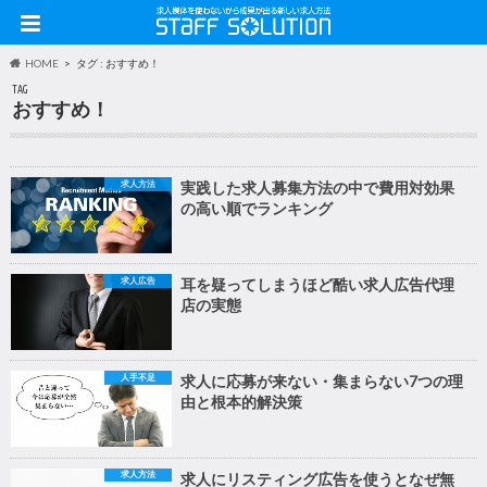
HOME
タグ : おすすめ！
TAG
おすすめ！
求人方法
実践した求人募集方法の中で費用対効果
の高い順でランキング
求人広告
耳を疑ってしまうほど酷い求人広告代理
店の実態
人手不足
求人に応募が来ない・集まらない7つの理
由と根本的解決策
求人方法
求人にリスティング広告を使うとなぜ無